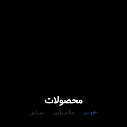
محصولات
pH متر
سانتریفیوژ
تیتراتور