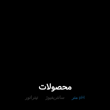
محصولات
pH متر
سانتریفیوژ
تیتراتور