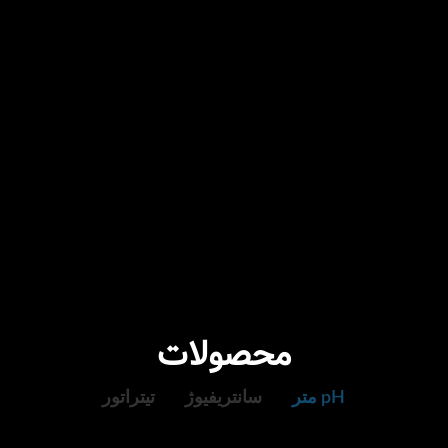
محصولات
pH متر
سانتریفیوژ
تیتراتور