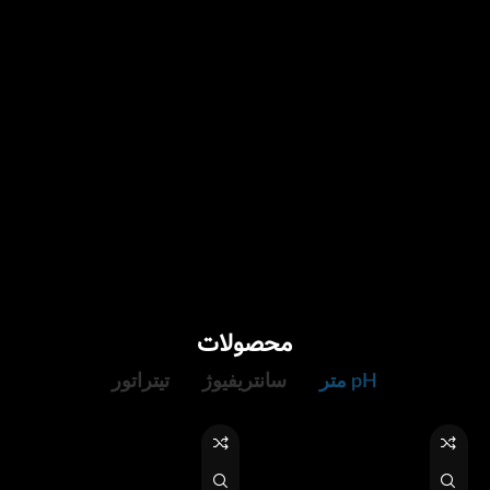
محصولات
pH متر
سانتریفیوژ
تیتراتور
تعمیرات
سکوبندی