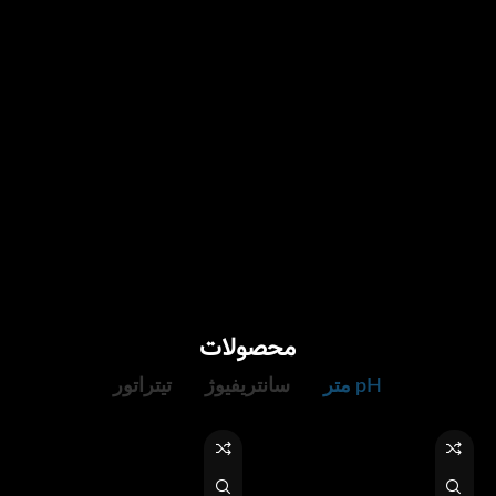
محصولات
pH متر
سانتریفیوژ
تیتراتور
تعمیرات
سکوبندی